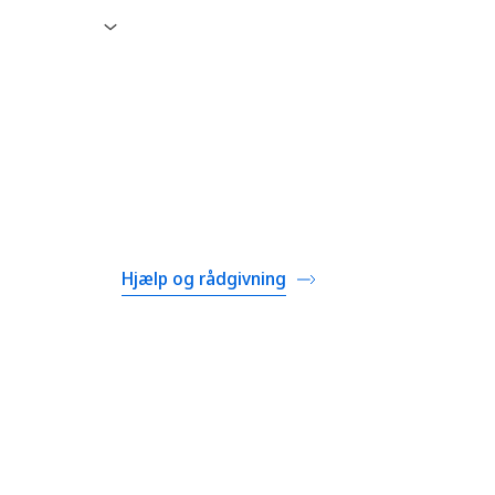
der og
det.
Hjælp og rådgivning
idig