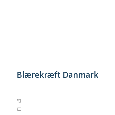
Oplysnings
Blærekræft Danmark
c/o Formand John Redlef
Telefonnummer: 29 61 30 66
info@blaerekraeftforeningen.dk