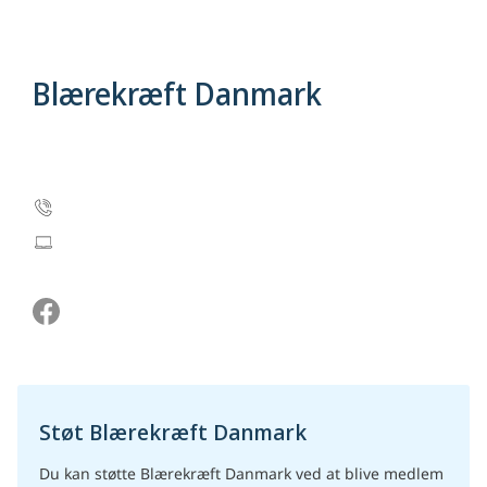
Blærekræft Danmark
c/o Formand John Redlef
Telefonnummer: 29 61 30 66
info@blaerekraeftforeningen.dk
Støt Blærekræft Danmark
Du kan støtte Blærekræft Danmark ved at blive medlem